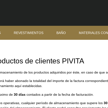
S
REVESTIMIENTOS
BAÑO
MATERIALES CO
oductos de clientes PIVITA
 almacenamiento de los productos adquiridos por éste, en caso de que se
erá haber abonado la totalidad del importe de la factura correspondie
namiento aquí establecidas.
máximo de
30 días
contados a partir de la fecha de facturación.
es operativas, cualquier período de almacenamiento que supere los
30
ción del almacenamiento. El cliente podrá consultar previamente los pr