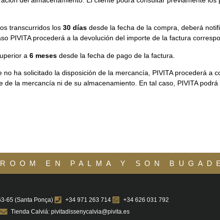
os transcurridos los
30 días
desde la fecha de la compra, deberá notifi
o PIVITA procederá a la devolución del importe de la factura corresp
superior a
6 meses
desde la fecha de pago de la factura.
e no ha solicitado la disposición de la mercancía, PIVITA procederá a co
e de la mercancía ni de su almacenamiento. En tal caso, PIVITA podr
ROOM EN PALMA Y SON BUGAD
 63-65 (Santa Ponça)
+34 971 263 714
+34 626 031 792
Tienda Calviá: pivitadissenycalvia@pivita.es