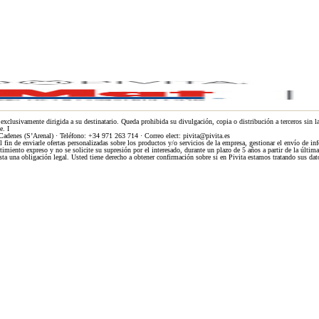
 exclusivamente dirigida a su destinatario. Queda prohibida su divulgación, copia o distribución a terceros sin la 
e. I
enes (S’Arenal) · Teléfono: +34 971 263 714 · Correo elect: pivita@pivita.es
l fin de enviarle ofertas personalizadas sobre los productos y/o servicios de la empresa, gestionar el envío d
imiento expreso y no se solicite su supresión por el interesado, durante un plazo de 5 años a partir de la últim
ista una obligación legal. Usted tiene derecho a obtener confirmación sobre si en Pivita estamos tratando sus dato