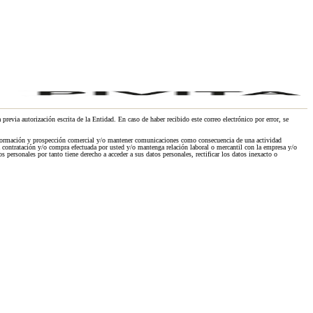
previa autorización escrita de la Entidad. En caso de haber recibido este correo electrónico por error, se
e información y prospección comercial y/o mantener comunicaciones como consecuencia de una actividad
a contratación y/o compra efectuada por usted y/o mantenga relación laboral o mercantil con la empresa y/o
s personales por tanto tiene derecho a acceder a sus datos personales, rectificar los datos inexacto o