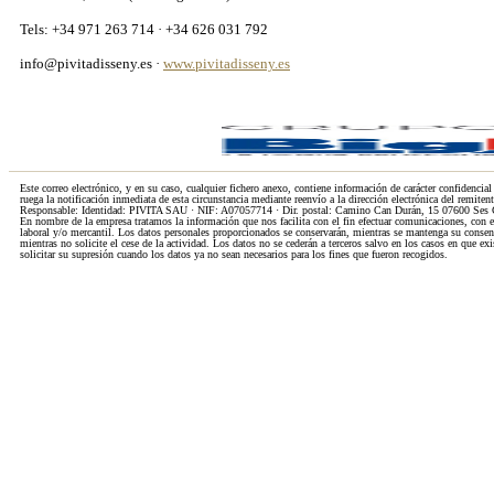
Tels: +34 971 263 714 · +34 626 031 792
info@pivitadisseny.es ·
www.pivitadisseny.es
Este correo electrónico, y en su caso, cualquier fichero anexo, contiene información de carácter confidencial
ruega la notificación inmediata de esta circunstancia mediante reenvío a la dirección electrónica del remitent
Responsable: Identidad: PIVITA SAU · NIF: A07057714 · Dir. postal: Camino Can Durán, 15 07600 Ses Cad
En nombre de la empresa tratamos la información que nos facilita con el fin efectuar comunicaciones, con e
laboral y/o mercantil. Los datos personales proporcionados se conservarán, mientras se mantenga su consent
mientras no solicite el cese de la actividad. Los datos no se cederán a terceros salvo en los casos en que ex
solicitar su supresión cuando los datos ya no sean necesarios para los fines que fueron recogidos.